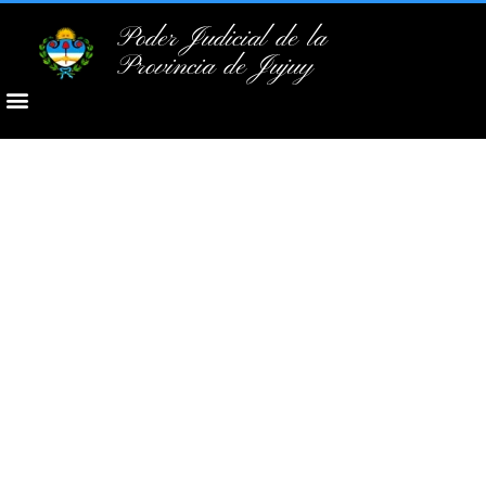
Poder Judicial de la
Provincia de Jujuy