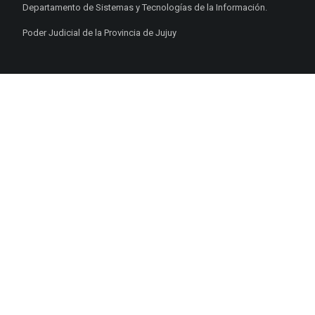
Departamento de Sistemas y Tecnologías de la Información.
Poder Judicial de la Provincia de Jujuy
ENLACES DE
INTERÉS
Poderes Judiciales
Provincia de Jujuy
Nacionales
Internacionales
Mapa del
Sitio
INFORMACIÓN DE CONTACTO