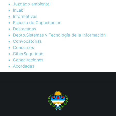
Juzgado ambiental
InLab
Informativas
Escuela de Capacitacion
Destacadas
Depto.Sistemas y Tecnología de la Información
Convocatorias
Concursos
CiberSeguridad
Capacitaciones
Acordadas