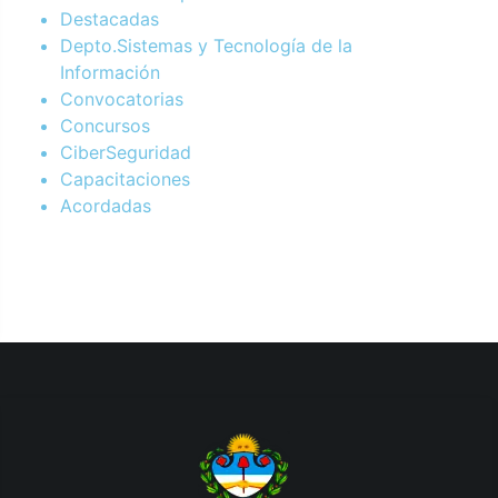
Destacadas
Depto.Sistemas y Tecnología de la
Información
Convocatorias
Concursos
CiberSeguridad
Capacitaciones
Acordadas