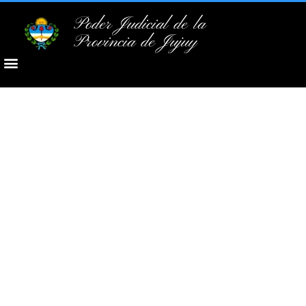
Poder Judicial de la
Provincia de Jujuy