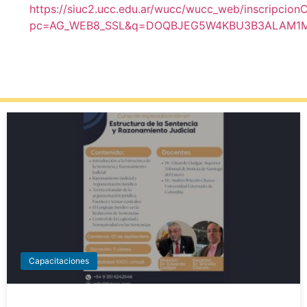
https://siuc2.ucc.edu.ar/wucc/wucc_web/inscripcio
pc=AG_WEB8_SSL&q=DOQBJEG5W4KBU3B3ALAM1
Capacitaciones