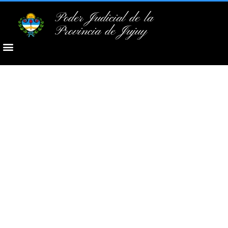
Poder Judicial de la
Provincia de Jujuy