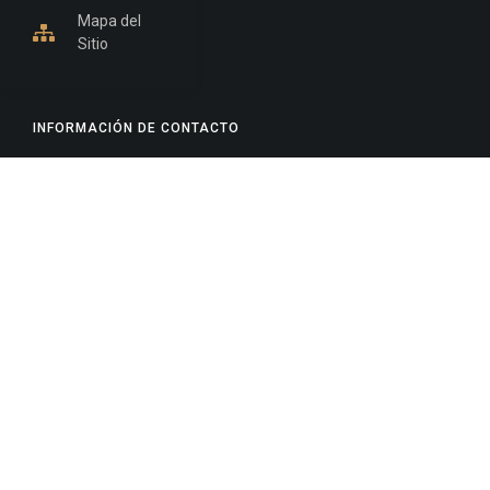
Mapa del
Sitio
INFORMACIÓN DE CONTACTO
Jujuy, Argentina
0388-4245300
Edificio Central : 0388-4245300
Suprema Corte de Justicia: 4245330 - 4245331 -
4245332 - 4245334 - 4245335
Juzgado Civil: 4245321 - 4245322 - 4245323 - 4245324
- 4245325
Edificio Ex-Panorama: 4245342
Tribunal de Familia - Vocalías 1, 2 y 3: 4245340
Tribunal de Familia - Vocalías 4, 5 y 6: 4245341