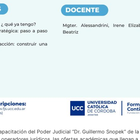
apacitación del Poder Judicial “Dr. Guillermo Snopek” de l
s operadores jurídicos, las ofertas académicas que llegan a