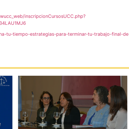
cc/wucc_web/inscripcionCursosUCC.php?
34LAU1MJ6
mina-tu-tiempo-estrategias-para-terminar-tu-trabajo-final