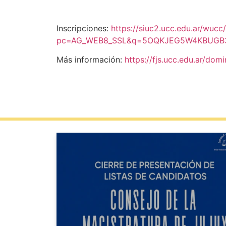
Inscripciones:
https://siuc2.ucc.edu.ar/wu
pc=AG_WEB8_SSL&q=5OQKJEG5W4KBUGB
Más información:
https://fjs.ucc.edu.ar/do