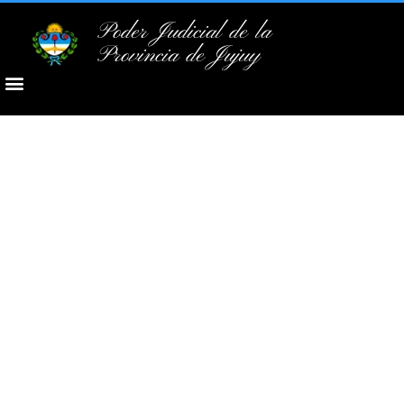
Poder Judicial de la
Provincia de Jujuy