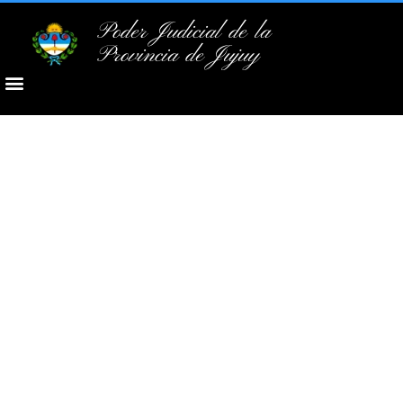
Poder Judicial de la
Provincia de Jujuy