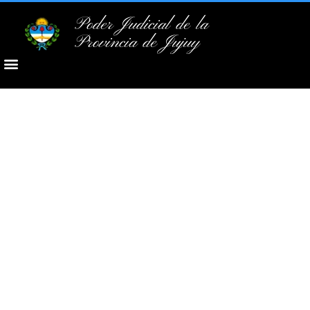
Poder Judicial de la
Provincia de Jujuy