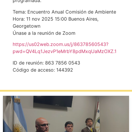
programada.
Tema: Encuentro Anual Comisión de Ambiente
Hora: 11 nov 2025 15:00 Buenos Aires,
Georgetown
Únase a la reunión de Zoom
https://us02web.zoom.us/j/86378560543?
pwd=QV4Lq1JezvP1eMrbY8pdMxqUaMzOXZ.1
ID de reunión: 863 7856 0543
Código de acceso: 144392