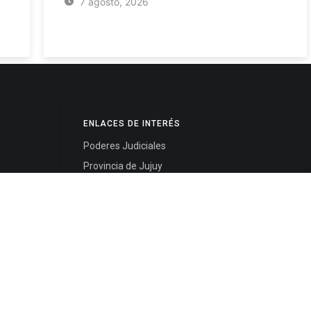
7 agosto, 2026
ENLACES DE INTERÉS
Poderes Judiciales
Provincia de Jujuy
Nacionales
- 4245334
Internacionales
245325
Mapa del Sitio