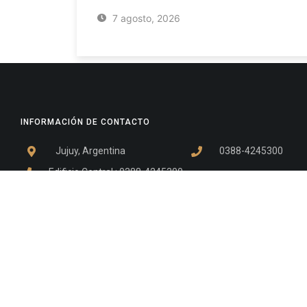
7 agosto, 2026
INFORMACIÓN DE CONTACTO
Jujuy, Argentina
0388-4245300
Edificio Central : 0388-4245300
Suprema Corte de Justicia: 4245330 - 4245331 - 4245332 
- 4245335
Juzgado Civil: 4245321 - 4245322 - 4245323 - 4245324 - 4
Edificio Ex-Panorama: 4245342
Tribunal de Familia - Vocalías 1, 2 y 3: 4245340
Tribunal de Familia - Vocalías 4, 5 y 6: 4245341