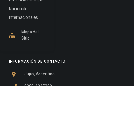
Provincia de Jujuy
Nacionales
Internacionales
Mapa del
Sitio
INFORMACIÓN DE CONTACTO
Jujuy, Argentina
0388-4245300
Edificio Central : 0388-4245300
Suprema Corte de Justicia: 4245330 - 4245331 -
4245332 - 4245334 - 4245335
Juzgado Civil: 4245321 - 4245322 - 4245323 - 4245324
- 4245325