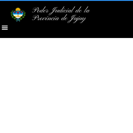
Poder Judicial de la
Provincia de Jujuy