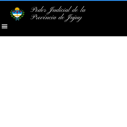
Poder Judicial de la
Provincia de Jujuy