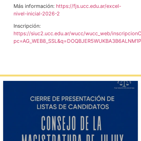
Más información:
https://fjs.ucc.edu.ar/excel-
nivel-inicial-2026-2
Inscripción:
https://siuc2.ucc.edu.ar/wucc/wucc_web/inscripcio
pc=AG_WEB8_SSL&q=DOQBJER5WUKBA3B6ALNM1P