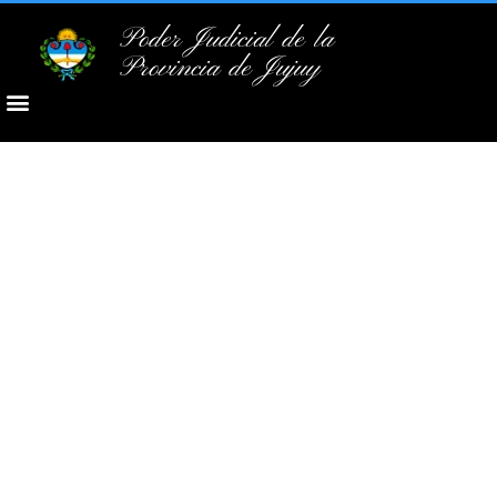
Poder Judicial de la
Provincia de Jujuy