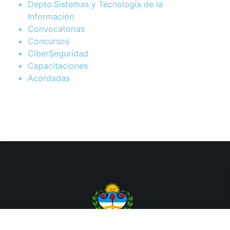
Depto.Sistemas y Tecnología de la
Información
Convocatorias
Concursos
CiberSeguridad
Capacitaciones
Acordadas