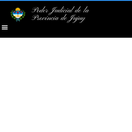
Poder Judicial de la
Provincia de Jujuy