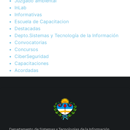
Juzgado ambiental
InLab
Informativas
Escuela de Capacitacion
Destacadas
Depto.Sistemas y Tecnología de la Información
Convocatorias
Concursos
CiberSeguridad
Capacitaciones
Acordadas
Departamento de Sistemas y Tecnologías de la Información.