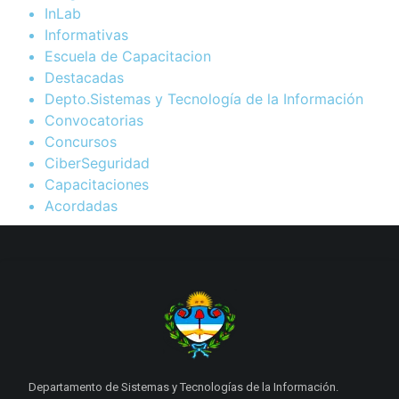
InLab
Informativas
Escuela de Capacitacion
Destacadas
Depto.Sistemas y Tecnología de la Información
Convocatorias
Concursos
CiberSeguridad
Capacitaciones
Acordadas
Departamento de Sistemas y Tecnologías de la Información.