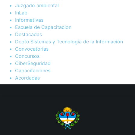
Juzgado ambiental
InLab
Informativas
Escuela de Capacitacion
Destacadas
Depto.Sistemas y Tecnología de la Información
Convocatorias
Concursos
CiberSeguridad
Capacitaciones
Acordadas