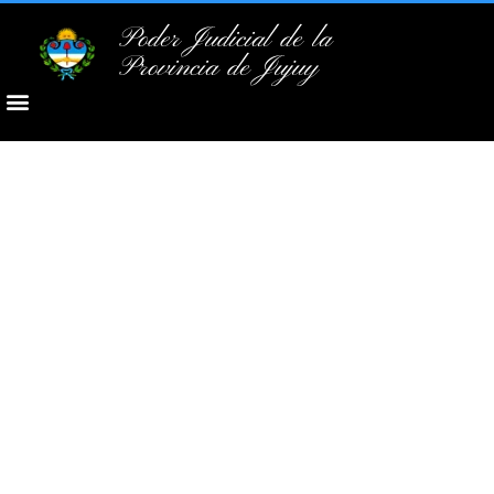
Poder Judicial de la
Provincia de Jujuy