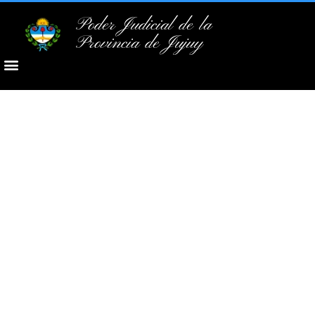
Poder Judicial de la
Provincia de Jujuy