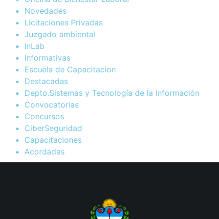
Novedades
Licitaciones Privadas
Juzgado ambiental
InLab
Informativas
Escuela de Capacitacion
Destacadas
Depto.Sistemas y Tecnología de la Información
Convocatorias
Concursos
CiberSeguridad
Capacitaciones
Acordadas