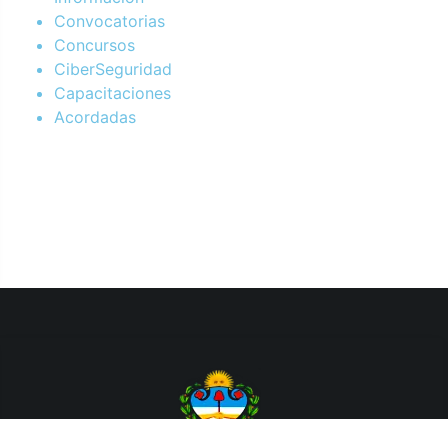
Convocatorias
Concursos
CiberSeguridad
Capacitaciones
Acordadas