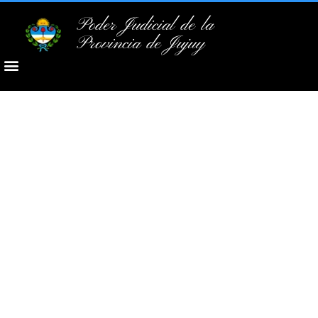
Poder Judicial de la
Provincia de Jujuy