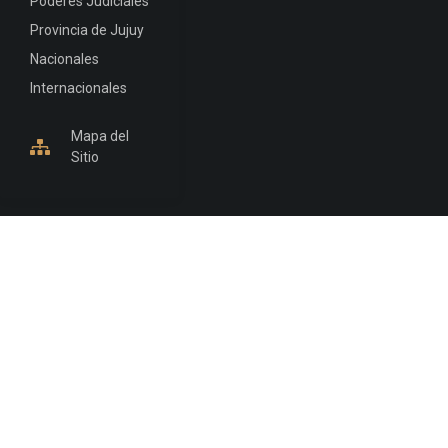
Poderes Judiciales
Provincia de Jujuy
Nacionales
Internacionales
Mapa del
Sitio
INFORMACIÓN DE CONTACTO
Jujuy, Argentina
0388-4245300
Edificio Central : 0388-4245300
Suprema Corte de Justicia: 4245330 - 4245331 -
4245332 - 4245334 - 4245335
Juzgado Civil: 4245321 - 4245322 - 4245323 - 4245324