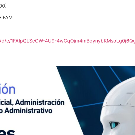
00)
y FAM.
rms/d/e/1FAIpQLScGW-4U9-4wCqOjm4mBqynybKMsoLg0j6Qg