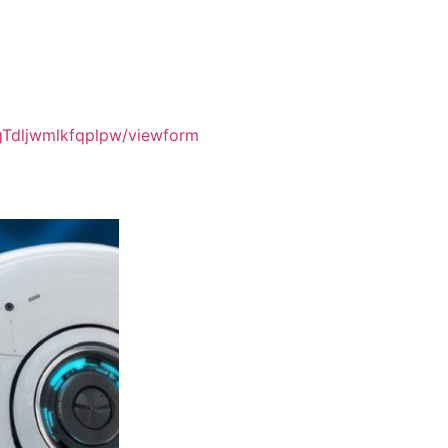
Tdljwmlkfqplpw/viewform