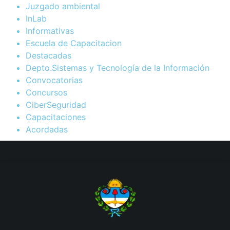
Juzgado ambiental
InLab
Informativas
Escuela de Capacitacion
Destacadas
Depto.Sistemas y Tecnología de la Información
Convocatorias
Concursos
CiberSeguridad
Capacitaciones
Acordadas