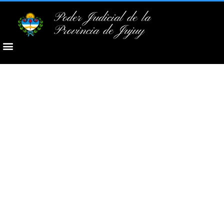
Poder Judicial de la
Provincia de Jujuy