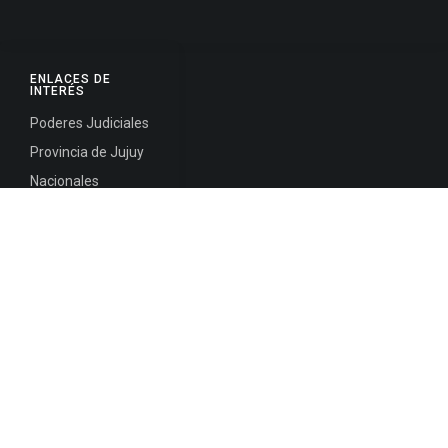
ENLACES DE
INTERÉS
Poderes Judiciales
Provincia de Jujuy
Nacionales
Internacionales
Mapa del
Sitio
INFORMACIÓN DE CONTACTO
Jujuy, Argentina
0388-4245300