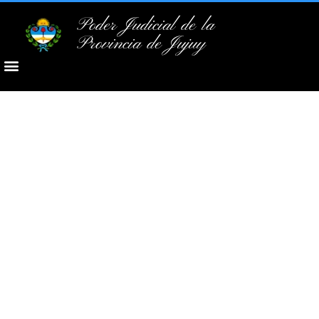
Poder Judicial de la
Provincia de Jujuy