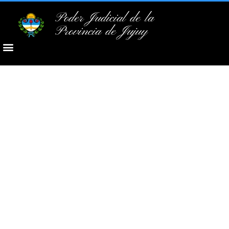
Poder Judicial de la
Provincia de Jujuy