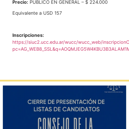
Precio:
PÚBLICO EN GENERAL – $ 224.000
Equivalente a USD 157
Inscripciones:
https://siuc2.ucc.edu.ar/wucc/wucc_web/inscripcio
pc=AG_WEB8_SSL&q=AOQMJEG5W4KBU3B3ALAM1