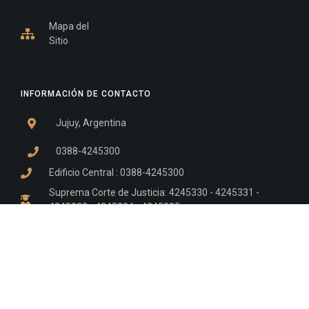
Mapa del
Sitio
INFORMACIÓN DE CONTACTO
Jujuy, Argentina
0388-4245300
Edificio Central : 0388-4245300
Suprema Corte de Justicia: 4245330 - 4245331 -
4245332 - 4245334 - 4245335
Juzgado Civil: 4245321 - 4245322 - 4245323 - 4245324
- 4245325
Edificio Ex-Panorama: 4245342
Tribunal de Familia - Vocalías 1, 2 y 3: 4245340
Tribunal de Familia - Vocalías 4, 5 y 6: 4245341