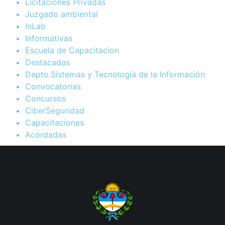
Licitaciones Privadas
Juzgado ambiental
InLab
Informativas
Escuela de Capacitacion
Destacadas
Depto.Sistemas y Tecnología de la Información
Convocatorias
Concursos
CiberSeguridad
Capacitaciones
Acordadas