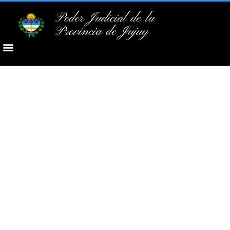
Poder Judicial de la
Provincia de Jujuy