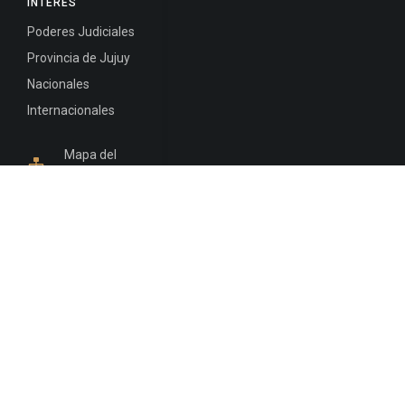
INTERÉS
Poderes Judiciales
Provincia de Jujuy
Nacionales
Internacionales
Mapa del
Sitio
INFORMACIÓN DE CONTACTO
Jujuy, Argentina
0388-4245300
Edificio Central : 0388-4245300
Suprema Corte de Justicia: 4245330 - 4245331 -
4245332 - 4245334 - 4245335