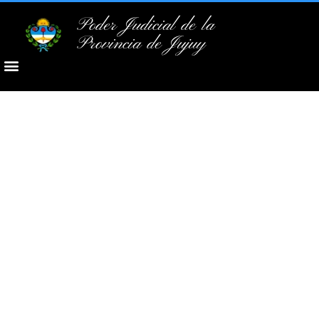
Poder Judicial de la
Provincia de Jujuy