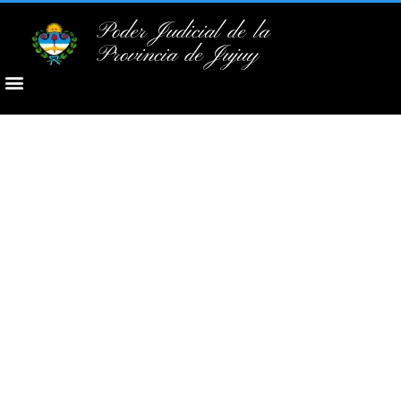
Poder Judicial de la
Provincia de Jujuy