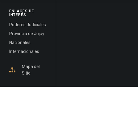
ENLACES DE
INTERÉS
Poderes Judiciales
Provincia de Jujuy
Nacionales
Internacionales
Mapa del
Sitio
INFORMACIÓN DE CONTACTO
Jujuy, Argentina
0388-4245300
Edificio Central : 0388-4245300