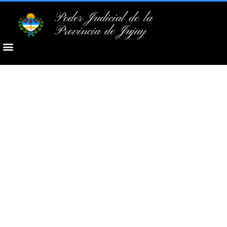
Poder Judicial de la
Provincia de Jujuy