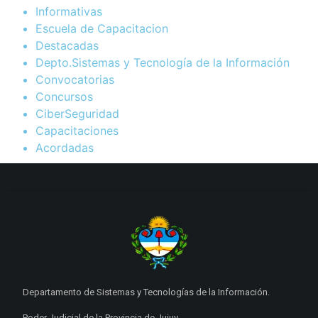
Informativas
Escuela de Capacitacion
Destacadas
Depto.Sistemas y Tecnología de la Información
Convocatorias
Concursos
CiberSeguridad
Capacitaciones
Acordadas
Departamento de Sistemas y Tecnologías de la Información.
Poder Judicial de la Provincia de Jujuy