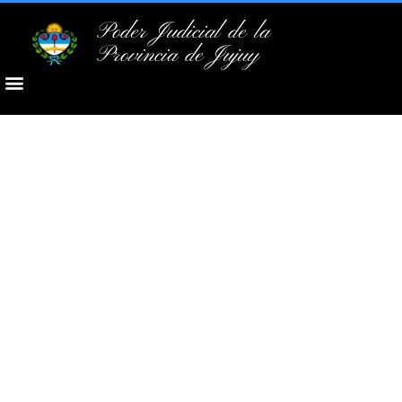
Poder Judicial de la
Provincia de Jujuy