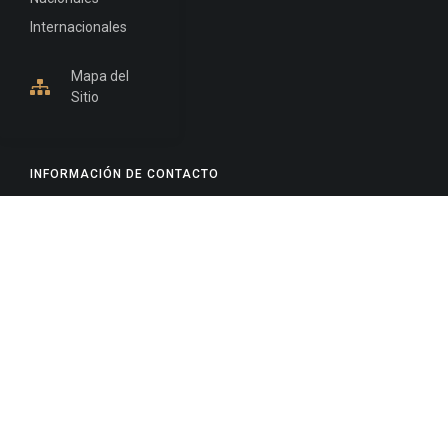
Internacionales
Mapa del
Sitio
INFORMACIÓN DE CONTACTO
Jujuy, Argentina
0388-4245300
Edificio Central : 0388-4245300
Suprema Corte de Justicia: 4245330 - 4245331 -
4245332 - 4245334 - 4245335
Juzgado Civil: 4245321 - 4245322 - 4245323 - 4245324
- 4245325
Edificio Ex-Panorama: 4245342
Tribunal de Familia - Vocalías 1, 2 y 3: 4245340