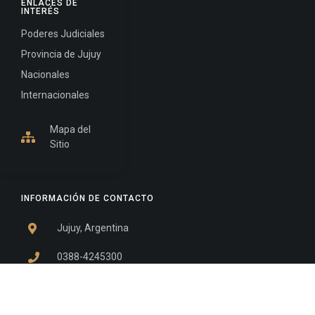
ENLACES DE
INTERÉS
Poderes Judiciales
Provincia de Jujuy
Nacionales
Internacionales
Mapa del
Sitio
INFORMACIÓN DE CONTACTO
Jujuy, Argentina
0388-4245300
Edificio Central : 0388-4245300
Suprema Corte de Justicia: 4245330 - 4245331 -
4245332 - 4245334 - 4245335