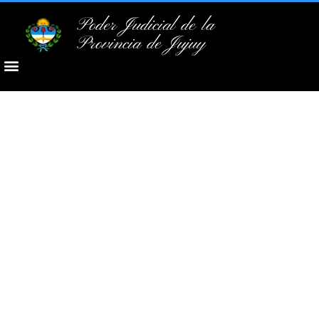
Poder Judicial de la
Provincia de Jujuy