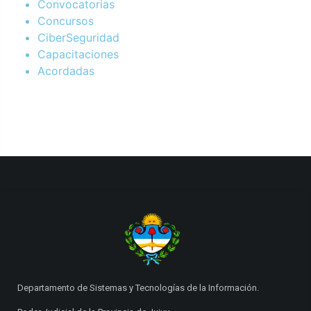
Convocatorias
Concursos
CiberSeguridad
Capacitaciones
Acordadas
Departamento de Sistemas y Tecnologías de la Información.