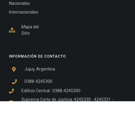
Nacionales
Internacionales
Mapa del
Sitio
INFORMACIÓN DE CONTACTO
Jujuy, Argentina
0388-4245300
Edificio Central : 0388-4245300
Suprema Corte de Justicia: 4245330 - 4245331 -
4245332 - 4245334 - 4245335
Juzgado Civil: 4245321 - 4245322 - 4245323 - 4245324
- 4245325
Edificio Ex-Panorama: 4245342