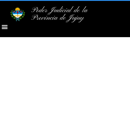
Poder Judicial de la
Provincia de Jujuy