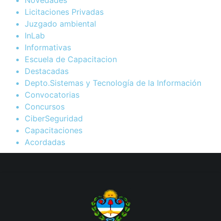
Licitaciones Privadas
Juzgado ambiental
InLab
Informativas
Escuela de Capacitacion
Destacadas
Depto.Sistemas y Tecnología de la Información
Convocatorias
Concursos
CiberSeguridad
Capacitaciones
Acordadas