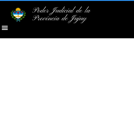
Poder Judicial de la
Provincia de Jujuy