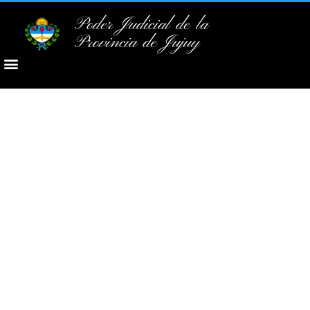
Poder Judicial de la
Provincia de Jujuy