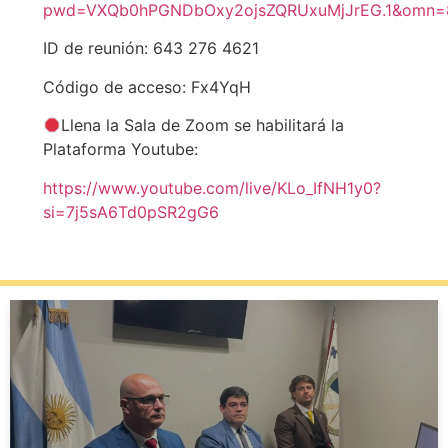
pwd=VXQb0hPGNDbOxy2ojsZQRUxuMjJrEG.1&omn=
ID de reunión: 643 276 4621
Código de acceso: Fx4YqH
Llena la Sala de Zoom se habilitará la
Plataforma Youtube:
https://www.youtube.com/live/KLo_IfNH1y0?
si=7j5sA6Td0pSR2gG6