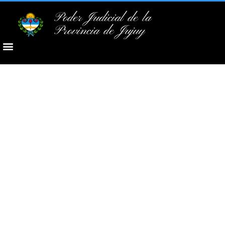
Poder Judicial de la
Provincia de Jujuy