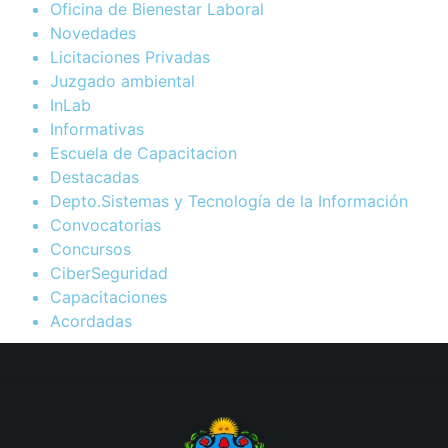
Oficina de Bienestar Laboral
Novedades
Licitaciones Privadas
Juzgado ambiental
InLab
Informativas
Escuela de Capacitacion
Destacadas
Depto.Sistemas y Tecnología de la Información
Convocatorias
Concursos
CiberSeguridad
Capacitaciones
Acordadas