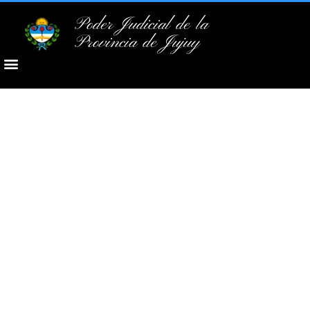
Poder Judicial de la
Provincia de Jujuy