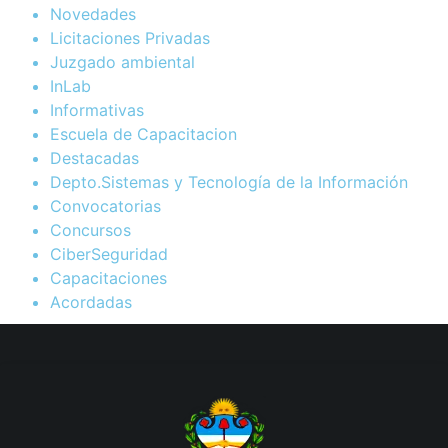
Novedades
Licitaciones Privadas
Juzgado ambiental
InLab
Informativas
Escuela de Capacitacion
Destacadas
Depto.Sistemas y Tecnología de la Información
Convocatorias
Concursos
CiberSeguridad
Capacitaciones
Acordadas