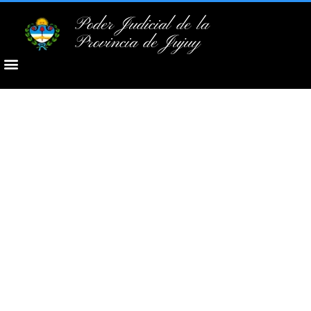
Poder Judicial de la
Provincia de Jujuy