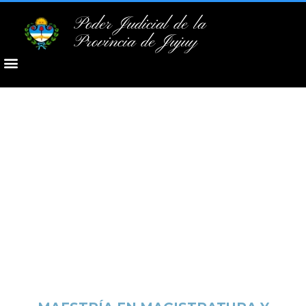
Poder Judicial de la
Provincia de Jujuy