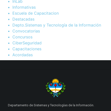
InLab
Informativas
Escuela de Capacitacion
Destacadas
Depto.Sistemas y Tecnología de la Información
Convocatorias
Concursos
CiberSeguridad
Capacitaciones
Acordadas
Departamento de Sistemas y Tecnologías de la Información.