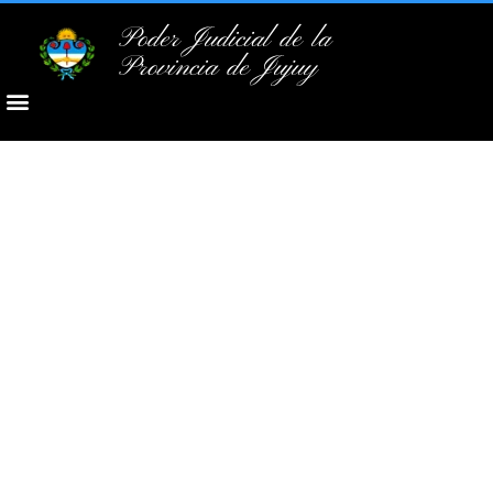
Poder Judicial de la
Provincia de Jujuy