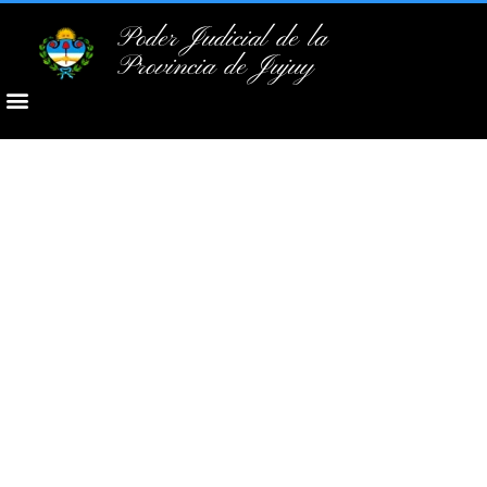
Poder Judicial de la
Provincia de Jujuy