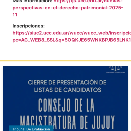
Más Información:
https://fjs.ucc.edu.ar/nuevas-
perspectivas-en-el-derecho-patrimonial-2025-
11
Inscripciones:
https://siuc2.ucc.edu.ar/wucc/wucc_web/inscrip
pc=AG_WEB8_SSL&q=5OQKJE65WNKBPJB65LNK1
Tribunal De Evaluación