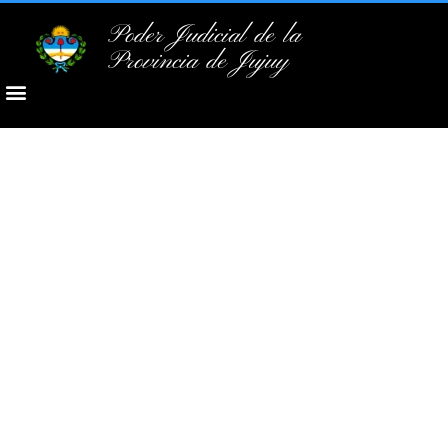
Poder Judicial de la
Provincia de Jujuy