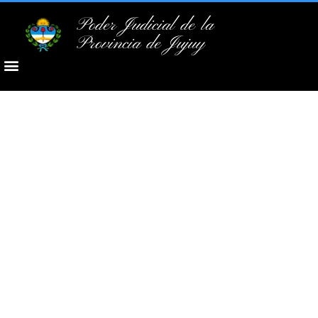
Poder Judicial de la
Provincia de Jujuy