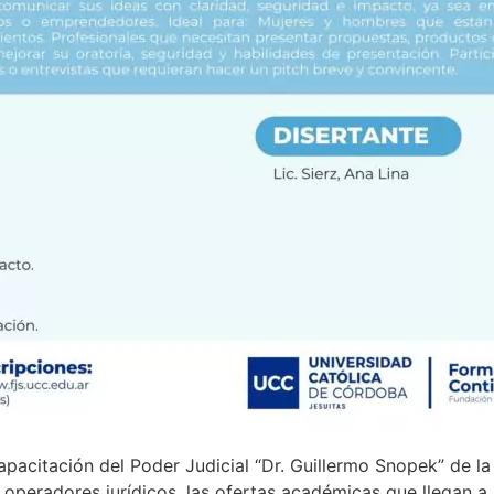
apacitación del Poder Judicial “Dr. Guillermo Snopek” de l
s operadores jurídicos, las ofertas académicas que llegan a