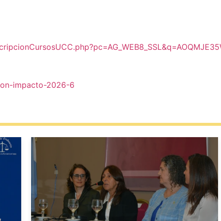
eb/inscripcionCursosUCC.php?pc=AG_WEB8_SSL&q=AOQMJ
s-con-impacto-2026-6