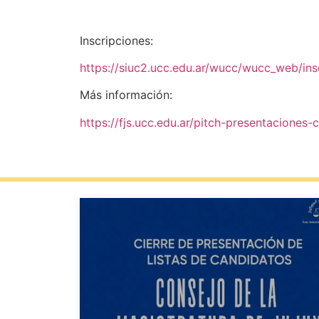
Inscripciones:
https://siuc2.ucc.edu.ar/wucc/wucc_w
Más información:
https://fjs.ucc.edu.ar/pitch-presentacione