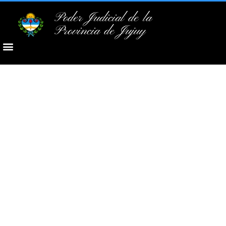
Poder Judicial de la
Provincia de Jujuy