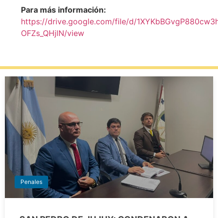
Para más información:
https://drive.google.com/file/d/1XYKbBGvgP880cw3
OFZs_QHjlN/view
Penales