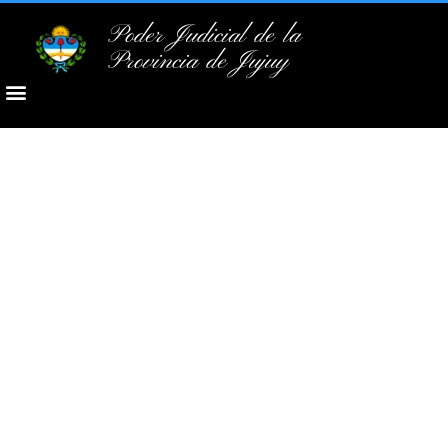
Poder Judicial de la
Provincia de Jujuy