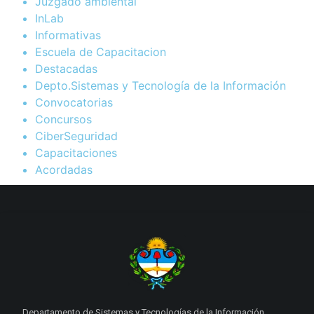
Juzgado ambiental
InLab
Informativas
Escuela de Capacitacion
Destacadas
Depto.Sistemas y Tecnología de la Información
Convocatorias
Concursos
CiberSeguridad
Capacitaciones
Acordadas
Departamento de Sistemas y Tecnologías de la Información.