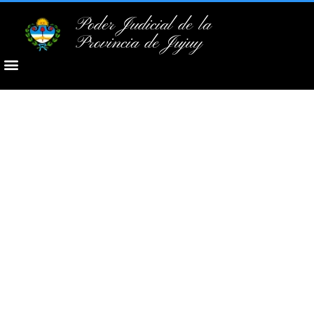
Poder Judicial de la
Provincia de Jujuy