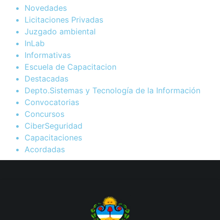
Novedades
Licitaciones Privadas
Juzgado ambiental
InLab
Informativas
Escuela de Capacitacion
Destacadas
Depto.Sistemas y Tecnología de la Información
Convocatorias
Concursos
CiberSeguridad
Capacitaciones
Acordadas