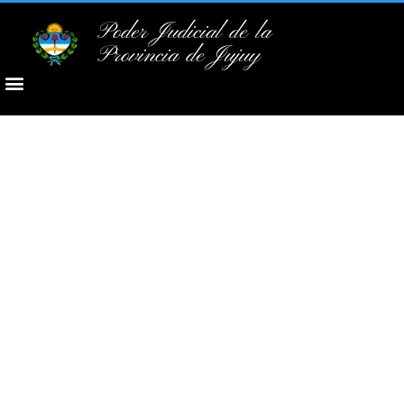
Poder Judicial de la
Provincia de Jujuy