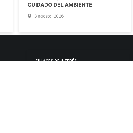
CUIDADO DEL AMBIENTE
3 agosto, 2026
ENLACES DE INTERÉS
Poderes Judiciales
Provincia de Jujuy
Nacionales
- 4245334
Internacionales
245325
Mapa del Sitio