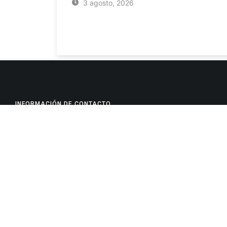
3 agosto, 2026
INFORMACIÓN DE CONTACTO
Jujuy, Argentina
0388-4245300
Edificio Central : 0388-4245300
Suprema Corte de Justicia: 4245330 - 4245331 - 4245332 
- 4245335
Juzgado Civil: 4245321 - 4245322 - 4245323 - 4245324 - 4
Edificio Ex-Panorama: 4245342
Tribunal de Familia - Vocalías 1, 2 y 3: 4245340
Tribunal de Familia - Vocalías 4, 5 y 6: 4245341