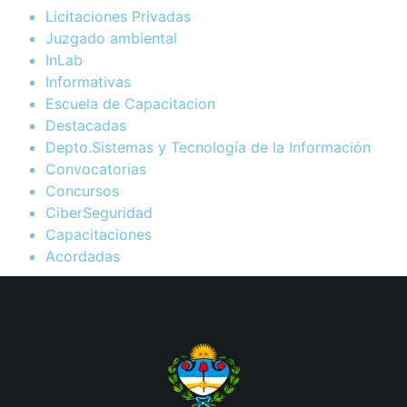
Licitaciones Privadas
Juzgado ambiental
InLab
Informativas
Escuela de Capacitacion
Destacadas
Depto.Sistemas y Tecnología de la Información
Convocatorias
Concursos
CiberSeguridad
Capacitaciones
Acordadas