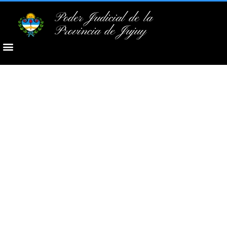
Poder Judicial de la
Provincia de Jujuy